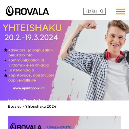
MENU: OP
Etusivu
>
Yhteishaku 2024