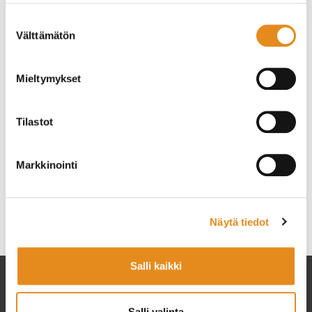
Yhteishaussa mukana:
Suostumuksen
Välttämätön
★ Kasvatus- ja ohjausalan perustutkinto
valinta
•
Kommunikaation ja viittomakielen ohjaaja
Mieltymykset
•
Lastenohjaaja
Tilastot
★
Ropistovuosi, Rovala-Opiston opistovuosi
oppivelvollisille
Markkinointi
Lisätietoja koulutuksista saat klikkaamalla koulutusta!
Kategoriat
Näytä tiedot
Ajankohtaista
Rovala-Opisto
Salli kaikki
Salli valinta