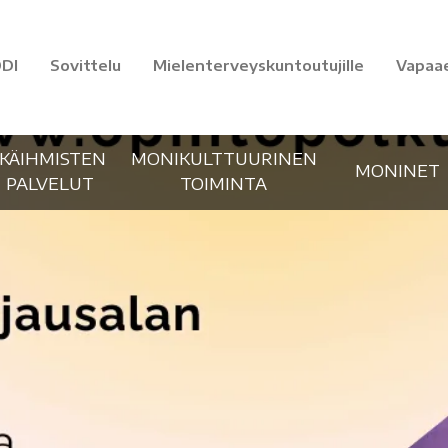
DI
Sovittelu
Mielenterveyskuntoutujille
Vapaa
IKÄIHMISTEN
MONIKULTTUURINEN
MONINET
PALVELUT
TOIMINTA