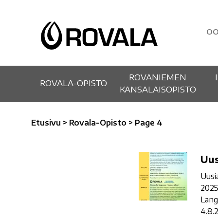
OO
ROVANIEMEN
ROVALA-OPISTO
KANSALAISOPISTO
Etusivu
>
Rovala-Opisto
>
Page 4
Uusia
Uus
suomen
Uusi
kielen
2025
kursseja
Lang
4.8.