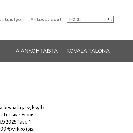
ehtoistyö
Yhteystiedot
AJANKOHTAISTA
ROVALA TALONA
 keväällä ja syksyllä
Intensive Finnish
6.9.2025Taso 1
0 €/viikko (sis.