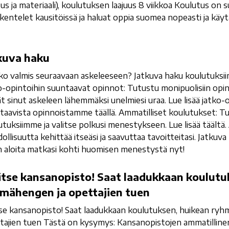
us ja materiaali), koulutuksen laajuus 8 viikkoa Koulutus on s
kentelet kausitöissä ja haluat oppia suomea nopeasti ja käy
kuva haku
ko valmis seuraavaan askeleeseen? Jatkuva haku koulutuksi
o-opintoihin suuntaavat opinnot: Tutustu monipuolisiin opi
ät sinut askeleen lähemmäksi unelmiesi uraa. Lue lisää jatko-
taavista opinnoistamme täällä. Ammatilliset koulutukset: Tu
utuksiimme ja valitse polkusi menestykseen. Lue lisää täältä. 
ollisuutta kehittää itseäsi ja saavuttaa tavoitteitasi. Jatkuv
n aloita matkasi kohti huomisen menestystä nyt!
itse kansanopisto! Saat laadukkaan koulutu
mähengen ja opettajien tuen
tse kansanopisto! Saat laadukkaan koulutuksen, huikean ryh
tajien tuen Tästä on kysymys: Kansanopistojen ammatilline