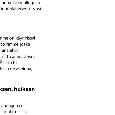
uunnattu sinulle, joka
tännönläheisesti työsi
imme on käynnissä!
ntoihimme, jotka
opintoihin
tustu ammatillisiin
Älä ohita
a haku on avoinna,
ksen, huikean
mähengen ja
n koulutus saa