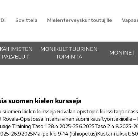
DI
Sovittelu
Mielenterveyskuntoutujille
Vapaa
IKÄIHMISTEN
MONIKULTTUURINEN
MONINET
PALVELUT
TOIMINTA
ia suomen kielen kursseja
a suomen kielen kursseja Rovalan opistojen kurssitarjonnassa
! Rovala-Opistossa Intensiivinen suomi kausityöntekijöille – 
uage Training Taso 1 28.4.2025-25.6.2025Taso 2 4.8.2025-2
2025-26.9.2025Ma-pe klo 9-14 (lähiopetus)Kustannukset: 50,0