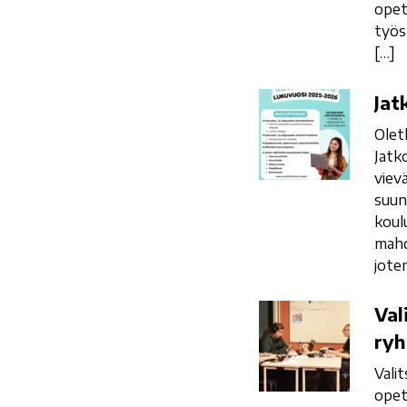
opet
työs
[…]
Jatkuva
Jat
haku
Olet
Jatk
viev
suun
koul
mahd
jote
Valitse
Val
kansanopisto!
ryh
Saat
Vali
laadukkaan
opet
koulutuksen,