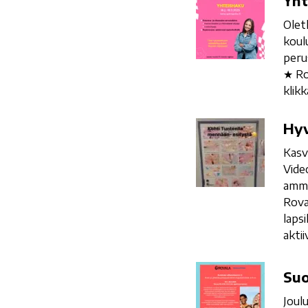
Yht
2025
Olet
koul
peru
★ Ro
klik
Hyvää
Hyv
ammattiosaamisen
Kasv
päivää!
Vide
amma
Rova
laps
akti
Suomen
Suo
alkeiskurssi
Joul
2