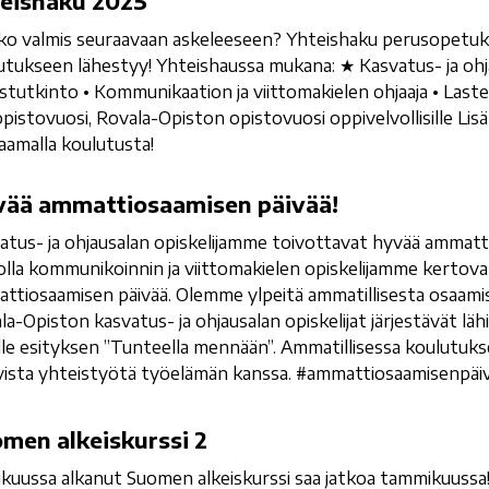
eishaku 2025
ko valmis seuraavaan askeleeseen? Yhteishaku perusopetuks
utukseen lähestyy! Yhteishaussa mukana: ★ Kasvatus- ja ohj
stutkinto • Kommunikaation ja viittomakielen ohjaaja • Laste
pistovuosi, Rovala-Opiston opistovuosi oppivelvollisille Lisä
kaamalla koulutusta!
ää ammattiosaamisen päivää!
atus- ja ohjausalan opiskelijamme toivottavat hyvää ammatt
olla kommunikoinnin ja viittomakielen opiskelijamme kertov
ttiosaamisen päivää. Olemme ylpeitä ammatillisesta osaamise
la-Opiston kasvatus- ja ohjausalan opiskelijat järjestävät lä
ille esityksen ”Tunteella mennään”. Ammatillisessa koulutu
ivista yhteistyötä työelämän kanssa. #ammattiosaamisenpäi
men alkeiskurssi 2
ukuussa alkanut Suomen alkeiskurssi saa jatkoa tammikuussa! 