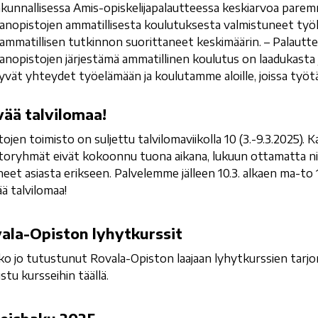
akunnallisessa Amis-opiskelijapalautteessa keskiarvoa parem
anopistojen ammatillisesta koulutuksesta valmistuneet työ
 ammatillisen tutkinnon suorittaneet keskimäärin. – Palautte
anopistojen järjestämä ammatillinen koulutus on laadukasta j
yvät yhteydet työelämään ja koulutamme aloille, joissa työtä
ää talvilomaa!
ojen toimisto on suljettu talvilomaviikolla 10 (3.-9.3.2025). 
toryhmät eivät kokoonnu tuona aikana, lukuun ottamatta nii
neet asiasta erikseen. Palvelemme jälleen 10.3. alkaen ma-to 1
ä talvilomaa!
ala-Opiston lyhytkurssit
ko jo tutustunut Rovala-Opiston laajaan lyhytkurssien tarjo
stu kursseihin täällä.