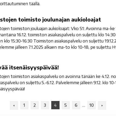
moittautuminen täällä.
stojen toimisto joulunajan aukioloajat
tojen toimiston jouluajan aukioloajat: Vko 51: Avoinna ma-ke 1
antaina 16.12. toimiston asiakaspalvelu on suljettu klo 14:30
een klo 15:30-16:30 Toimiston asiakaspalvelu on suljettu 19.12
elemme jälleen 7.1.2025 alkaen ma-to klo 10-18, pe suljettu 
ää itsenäisyyspäivää!
tojen toimiston asiakaspalvelu on avoinna tänään ke 4.12. nor
kaspalvelu on suljettu 5.-6.12. Palvelemme jälleen 9.12. klo 1
näisyyspäivää!
Navigation:
Naviga
1
2
3
4
5
6
…
10
Previous
Next