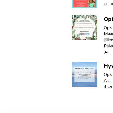
ja il
Opistojen
Opi
toimisto
Opis
joulunajan
Maan
aukioloajat
jäll
Palv
🎄
Hyvää
Hyv
itsenäisyyspäivää!
Opis
Asia
itse