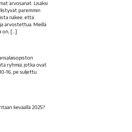
mat arvosanat. Lisäksi
llistyvät paremmin
ista näkee, että
a arvostettua. Meillä
 on, […]
Kansalaisopiston
tä ryhmiä, jotka ovat
0-16, pe suljettu.
ntaan keväällä 2025?