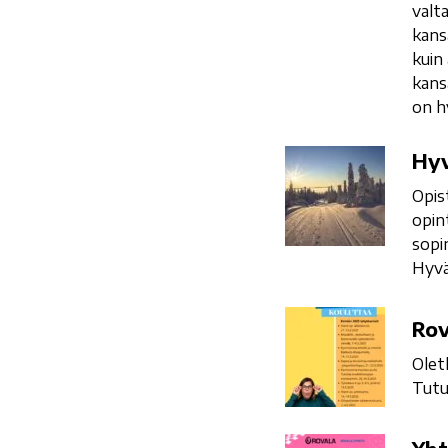
valt
huikean
kans
ryhmähengen
kuin
ja
kans
opettajien
on h
tuen
Hyvää
Hyv
talvilomaa!
Opist
opin
sopi
Hyvä
Rovala-
Rov
Opiston
Olet
lyhytkurssit
Tutu
Yhteishaku