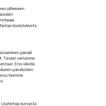
en jälkeiseen
ausalan
nohjaaja
tietoja koulutuksista
iosaamisen päivää!
at: Tänään vietämme
staan. Ensi viikolla
hialueen päiväkotien
ksessa teemme
vä
Lisätietoja kurssista