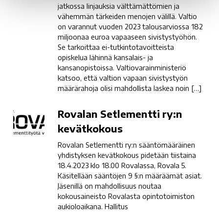
jatkossa linjauksia välttämättömien ja
vähemmän tärkeiden menojen välillä. Valtio
on varannut vuoden 2023 talousarviossa 182
miljoonaa euroa vapaaseen sivistystyöhön.
Se tarkoittaa ei-tutkintotavoitteista
opiskelua lähinnä kansalais- ja
kansanopistoissa. Valtiovarainministeriö
katsoo, että valtion vapaan sivistystyön
määrärahoja olisi mahdollista laskea noin […]
Rovalan
Rovalan Setlementti ry:n
Setlementti
kevätkokous
ry:n
Rovalan Setlementti ry:n sääntömääräinen
kevätkokous
yhdistyksen kevätkokous pidetään tiistaina
18.4.2023 klo 18.00 Rovalassa, Rovala 5.
Käsitellään sääntöjen 9 §:n määräämät asiat.
Jäsenillä on mahdollisuus noutaa
kokousaineisto Rovalasta opintotoimiston
aukioloaikana. Hallitus