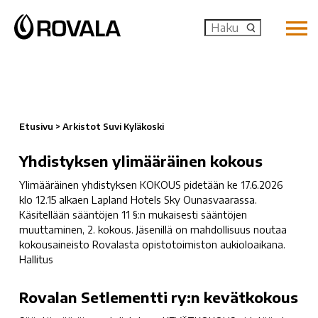
MENU: OP
Etusivu
>
Arkistot Suvi Kyläkoski
Yhdistyksen
Yhdistyksen ylimääräinen kokous
ylimääräinen
Ylimääräinen yhdistyksen KOKOUS pidetään ke 17.6.2026
kokous
klo 12.15 alkaen Lapland Hotels Sky Ounasvaarassa.
Käsitellään sääntöjen 11 §:n mukaisesti sääntöjen
muuttaminen, 2. kokous. Jäsenillä on mahdollisuus noutaa
kokousaineisto Rovalasta opistotoimiston aukioloaikana.
Hallitus
Rovalan
Rovalan Setlementti ry:n kevätkokous
Setlementti