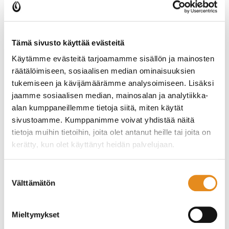
kevätkokous
Sääntömääräinen yhdistyksenKEVÄTKOKOUSpidetään ti
16.4.2024klo 18.00 alkaenRovalassa, Rovala 5.
Käsiteltävänä sääntöjen 9 §:nmääräämät asiat ja
Tämä sivusto käyttää evästeitä
Palosalmi-koti.Jäsenillä on mahdollisuus
noutaakokousaineisto Rovalastaopistotoimiston
Käytämme evästeitä tarjoamamme sisällön ja mainosten
aukioloaikana. Hallitus
räätälöimiseen, sosiaalisen median ominaisuuksien
tukemiseen ja kävijämäärämme analysoimiseen. Lisäksi
Rovalan
Rovalan Setlementti ry:n
jaamme sosiaalisen median, mainosalan ja analytiikka-
Setlementti
ylläpitämä Palosalmi-kodin
alan kumppaneillemme tietoja siitä, miten käytät
ry:n
sivustoamme. Kumppanimme voivat yhdistää näitä
toiminta joudutaan
ylläpitämä
tietoja muihin tietoihin, joita olet antanut heille tai joita on
lopettamaan
Palosalmi-
kerätty, kun olet käyttänyt heidän palvelujaan.
kodin
Tiedote 20.3.2024 Syynä toiminnan alas
toiminta
ajamiseen on kiinteistöjen suuret
Suostumuksen
joudutaan
peruskorjaustarpeet ja vaadittavien toimien
Välttämätön
valinta
lopettamaan
kalleus. Kattavan peruskorjauksen
kustannusarvio olisi useita miljoonia euroja ja
uuden Palosalmikodin rakentaminenkin olisi
Mieltymykset
niin kallis, että siihen ei Rovalan Setlementillä