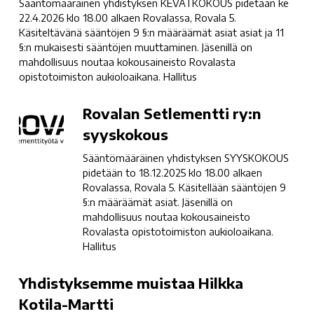
Sääntömääräinen yhdistyksen KEVÄTKOKOUS pidetään ke
ry:n
22.4.2026 klo 18.00 alkaen Rovalassa, Rovala 5.
kevätkokous
Käsiteltävänä sääntöjen 9 §:n määräämät asiat asiat ja 11
§:n mukaisesti sääntöjen muuttaminen. Jäsenillä on
mahdollisuus noutaa kokousaineisto Rovalasta
opistotoimiston aukioloaikana. Hallitus
Rovalan
Rovalan Setlementti ry:n
Setlementti
syyskokous
ry:n
Sääntömääräinen yhdistyksen SYYSKOKOUS
syyskokous
pidetään to 18.12.2025 klo 18.00 alkaen
Rovalassa, Rovala 5. Käsitellään sääntöjen 9
§:n määräämät asiat. Jäsenillä on
mahdollisuus noutaa kokousaineisto
Rovalasta opistotoimiston aukioloaikana.
Hallitus
Yhdistyksemme
Yhdistyksemme muistaa Hilkka
muistaa
Kotila-Martti
Hilkka