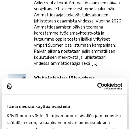
Adlercreutz toimii Ammattiosaamisen päivän
suojelijana. Yhteinen viestimme kuuluu näin:
Ammattiosaajat tekevät tulevaisuuden –
juhlistetaan osaamista yhdessä! Vuonna 2026
Ammattiosaamisen päivän teemana
korostamme työelämäyhteistyötä ja
kutsumme oppilaitosten lisäksi yritykset
ympäri Suomen osallistumaan kampanjaan.
Päivän aikana nostetaan esiin ammatillisen
koulutuksen merkitystä ja juhlistetaan
yhdessä ammattiosaajia sekä […]
Yhteishaku
Yhteishaku lähestyy
lähestyy
Kevään 2026 yhteishaku perusopetuksen
jälkeiseen koulutukseen lähestyy! Yhteishaku
alkaa 17.2.2026 klo 8:00 ja päättyy 17.3.2026
klo 15:00. Yhteishaussa mukana: ★ Kasvatus-
Tämä sivusto käyttää evästeitä
ja ohjausalan perustutkinto
Käytämme evästeitä tarjoamamme sisällön ja mainosten
• Kommunikaation ja viittomakielen ohjaaja
räätälöimiseen, sosiaalisen median ominaisuuksien
• Lastenohjaaja ★ Ropistovuosi, Rovala-