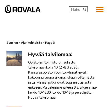
MENU: OP
Etusivu
>
Ajankohtaista
>
Page 3
Hyvää
Hyvää talvilomaa!
talvilomaa!
Opistojen toimisto on suljettu
talvilomaviikolla 10 (2.-8.3.2026).
Kansalaisopiston opintoryhmät eivät
kokoonnu tuona aikana, lukuun ottamatta
niitä ryhmiä, jotka ovat sopineet asiasta
erikseen. Palvelemme jälleen 9.3. alkaen ma-
ke klo 10-16:30, to klo 10-16 ja pe suljettu.
Hyvää talvilomaa!