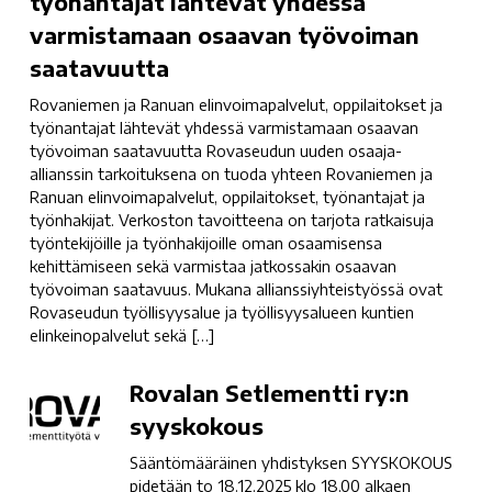
työnantajat lähtevät yhdessä
elinvoimapalvelut,
varmistamaan osaavan työvoiman
oppilaitokset
ja
saatavuutta
työnantajat
Rovaniemen ja Ranuan elinvoimapalvelut, oppilaitokset ja
lähtevät
työnantajat lähtevät yhdessä varmistamaan osaavan
yhdessä
työvoiman saatavuutta Rovaseudun uuden osaaja-
varmistamaan
allianssin tarkoituksena on tuoda yhteen Rovaniemen ja
osaavan
Ranuan elinvoimapalvelut, oppilaitokset, työnantajat ja
työvoiman
työnhakijat. Verkoston tavoitteena on tarjota ratkaisuja
työntekijöille ja työnhakijoille oman osaamisensa
saatavuutta
kehittämiseen sekä varmistaa jatkossakin osaavan
työvoiman saatavuus. Mukana allianssiyhteistyössä ovat
Rovaseudun työllisyysalue ja työllisyysalueen kuntien
elinkeinopalvelut sekä […]
Rovalan
Rovalan Setlementti ry:n
Setlementti
syyskokous
ry:n
Sääntömääräinen yhdistyksen SYYSKOKOUS
syyskokous
pidetään to 18.12.2025 klo 18.00 alkaen