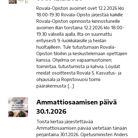
avoimet
Rovala-Opiston avoimet ovet 12.2.2026 klo
ovet
18:00-19:30 Rovala-Opisto järjestää kaikille
12.2.2026
Rovala-Opiston opinnoista kiinnostuneille
avoimen illan torstaina 12.2.2026 klo 18:00-
19:30 välisellä ajalla. Ilta on suunnattu
erityisesti 9.-luokkalaisille ja heidän
huoltajilleen. Tule tutustumaan Rovala-
Opiston tiloihin ja keskustelemaan opettajien
kanssa. Ohjelma on vapaamuotoinen;
toimintaa, tutustumista ja kahvia. Löydät
meidät osoitteesta Rovala 5. Kasvatus- ja
ohjausala ja Ropistovuosi toimii
päärakennusta […]
Ammattiosaamisen
Ammattiosaamisen päivä
päivä
30.1.2026
30.1.2026
Toista kertaa järjestettävää
Ammattiosaamisen päivää vietetään tänään
perjantaina 30.1.2026. Opetusministeri Anders