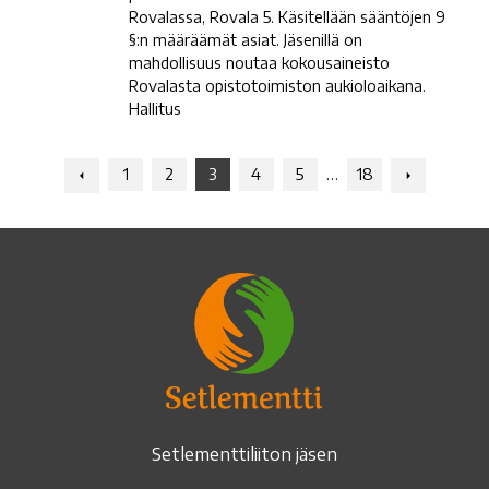
Rovalassa, Rovala 5. Käsitellään sääntöjen 9
§:n määräämät asiat. Jäsenillä on
mahdollisuus noutaa kokousaineisto
Rovalasta opistotoimiston aukioloaikana.
Hallitus
Navigation:
Navigation
1
2
3
4
5
…
18
Previous
Next
Setlementtiliiton jäsen