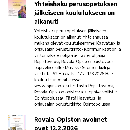
Yhteishaku
Yhteishaku perusopetuksen
perusopetuksen
jälkeiseen koulutukseen on
jälkeiseen
alkanut!
koulutukseen
on
Yhteishaku perusopetuksen jälkeiseen
alkanut!
koulutukseen on alkanut! Yhteishaussa
mukana olevat koulutuksemme: Kasvatus- ja
ohjausalan perustutkinto• Kommunikaation ja
viittomakielen ohjaaja• Lastenohjaaja
Ropistovuosi, Rovala-Opiston opistovuosi
oppivelvollisille• Musiikki• Suomen kieli ja
viestintä, S2 Hakuaika: 17.2.-17.3.2026 Hae
koulutuksiin osoitteessa:
www.opintopolku.fi> Tästä Ropistovuosi,
Rovala-Opiston opistovuosi oppivelvollisille
Opintopolussa> Tästä Kasvatus- ja
ohjausalan perustutkinto Opintopolussa
Rovala-
Rovala-Opiston avoimet
Opiston
ovet 12.2.2026