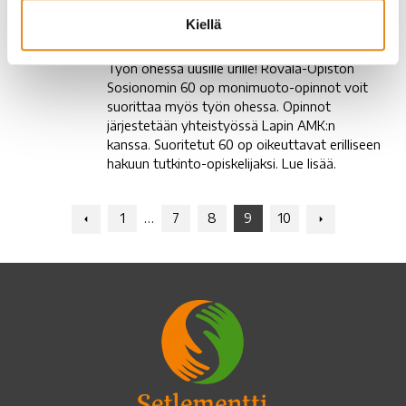
Uusi
Uusi koulutus – sosionomi
Kiellä
koulutus
monimuoto
–
Työn ohessa uusille urille! Rovala-Opiston
sosionomi
Sosionomin 60 op monimuoto-opinnot voit
monimuoto
suorittaa myös työn ohessa. Opinnot
järjestetään yhteistyössä Lapin AMK:n
kanssa. Suoritetut 60 op oikeuttavat erilliseen
hakuun tutkinto-opiskelijaksi. Lue lisää.
Navigation:
Navigation:
1
…
7
8
9
10
Previous
Next