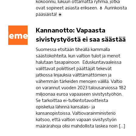
kokoonnu, lukuun ottamatta ryhmiä, jotka
ovat sopineet asiasta erikseen. 🌷 Aurinkoista
pääsiäistä! ☀️
Kannanotto:
Kannanotto: Vapaasta
Vapaasta
sivistystyöstä ei saa säästää
sivistystyöstä
Suomessa etsitään tiheällä kammalla
ei
säästökohteita, kun valtion tulot ja menot
saa
halutaan tasapainoon. Eduskuntavaaleissa
säästää
valittavat poliittiset päättäjät tekevät
jatkossa linjauksia välttämättömien ja
vähemmän tärkeiden menojen välillä. Valtio
on varannut vuoden 2023 talousarviossa 182
miljoonaa euroa vapaaseen sivistystyöhön.
Se tarkoittaa ei-tutkintotavoitteista
opiskelua lähinnä kansalais- ja
kansanopistoissa. Valtiovarainministeriö
katsoo, että valtion vapaan sivistystyön
määrärahoja olisi mahdollista laskea noin […]