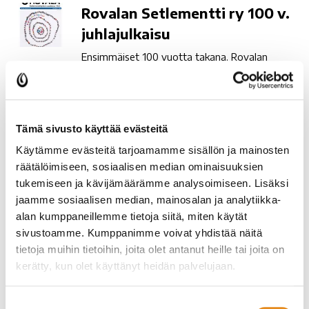
Rovalan
Rovalan Setlementti ry 100 v.
Setlementti
juhlajulkaisu
ry
Ensimmäiset 100 vuotta takana. Rovalan
100
juhlajulkaisu 100-vuotisen taipaleen kunniaksi
v.
nyt luettavissa https://magg.io/g53rsu/1
juhlajulkaisu
Kansalaisopiston
Kansalaisopiston kuorojen
Tämä sivusto käyttää evästeitä
kuorojen
Viihteellinen kevätkonsertti
Käytämme evästeitä tarjoamamme sisällön ja mainosten
Viihteellinen
Kansalaisopiston kuorojen Viihteellinen
räätälöimiseen, sosiaalisen median ominaisuuksien
kevätkonsertti
kevätkonsertti Tulevana sunnuntaina 26.3. klo
tukemiseen ja kävijämäärämme analysoimiseen. Lisäksi
14 Rovala-Opiston salissa Tervetuloa!
jaamme sosiaalisen median, mainosalan ja analytiikka-
alan kumppaneillemme tietoja siitä, miten käytät
Hyvää
Hyvää hiihtolomaa!
sivustoamme. Kumppanimme voivat yhdistää näitä
hiihtolomaa!
tietoja muihin tietoihin, joita olet antanut heille tai joita on
Opistojen toimisto on suljettu
kerätty, kun olet käyttänyt heidän palvelujaan.
hiihtolomaviikolla 10 (6.-10.3.). Opintoryhmät
eivät kokoonnu, lukuun ottamatta ryhmiä,
jotka ovat sopineet asiasta erikseen.
Suostumuksen