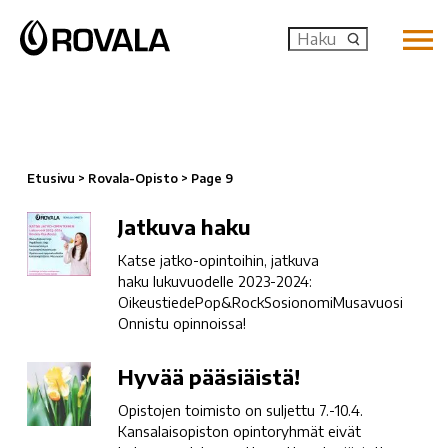
MENU: OP
Etusivu
>
Rovala-Opisto
>
Page 9
Jatkuva
Jatkuva haku
haku
Katse jatko-opintoihin, jatkuva
haku lukuvuodelle 2023-2024:
OikeustiedePop&RockSosionomiMusavuosi
Onnistu opinnoissa!
Hyvää
Hyvää pääsiäistä!
pääsiäistä!
Opistojen toimisto on suljettu 7.-10.4.
Kansalaisopiston opintoryhmät eivät