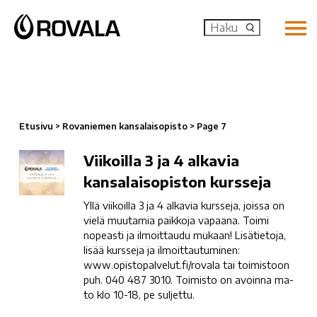
MENU: OP
Etusivu
>
Rovaniemen kansalaisopisto
>
Page 7
Viikoilla
Viikoilla 3 ja 4 alkavia
3
kansalaisopiston kursseja
ja
Yllä viikoilla 3 ja 4 alkavia kursseja, joissa on
4
vielä muutamia paikkoja vapaana. Toimi
alkavia
nopeasti ja ilmoittaudu mukaan! Lisätietoja,
kansalaisopiston
lisää kursseja ja ilmoittautuminen:
kursseja
www.opistopalvelut.fi/rovala tai toimistoon
puh. 040 487 3010. Toimisto on avoinna ma-
to klo 10-18, pe suljettu.