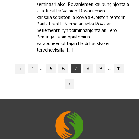
seminaari alkoi Rovaniemen kaupunginjohtaja
Ulla-Kirsikka Vainion, Rovaniemen
kansalaisopiston ja Rovala-Opiston rehtorin
Paula Frantti-Niemelän sekä Rovalan
Setlementti ryn toiminnanjohtajan Eero
Pentin ja Lapin opistopiirin
varapuheenjohtajan Heidi Laukkasen
tervehdyksillä. […]
Navigation:
1
…
5
6
7
8
9
…
11
Previous
Navigation:
Next