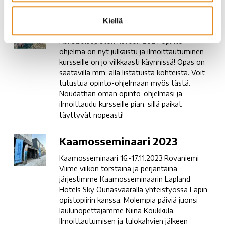
Kiellä
Opinto-
Opinto-ohjelma kevät 2024
ohjelma
Kansalaisopiston kevään 2024 opinto-
kevät
ohjelma on nyt julkaistu ja ilmoittautuminen
2024
kursseille on jo vilkkaasti käynnissä! Opas on
saatavilla mm. alla listatuista kohteista. Voit
tutustua opinto-ohjelmaan myös tästä.
Noudathan oman opinto-ohjelmasi ja
ilmoittaudu kursseille pian, sillä paikat
täyttyvät nopeasti!
Kaamosseminaari
Kaamosseminaari 2023
2023
Kaamosseminaari 16.-17.11.2023 Rovaniemi
Viime viikon torstaina ja perjantaina
järjestimme Kaamosseminaarin Lapland
Hotels Sky Ounasvaaralla yhteistyössä Lapin
opistopiirin kanssa. Molempia päiviä juonsi
laulunopettajamme Niina Koukkula.
Ilmoittautumisen ja tulokahvien jälkeen