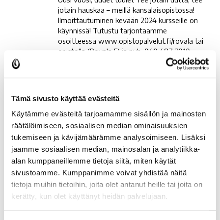
on
jotain hauskaa – meillä kansalaisopistossa!
käynnissä!
Ilmoittautuminen kevään 2024 kursseille on
käynnissä! Tutustu tarjontaamme
osoitteessa www.opistopalvelut.fi/rovala tai
opistolla (Rovala 5) ja puh. 040 487 3010.
Toimiston asiakaspalvelu on avoinna 14.12.
asti ma-to klo 10-16:30, pe suljettu. Seuraavan
kerran palvelemme ma 8.1. klo 10.
Tämä sivusto käyttää evästeitä
Hyvää
Hyvää itsenäisyyspäivää
Käytämme evästeitä tarjoamamme sisällön ja mainosten
itsenäisyyspäivää
Opistojen toimisto on tällä viikolla avoinna:
räätälöimiseen, sosiaalisen median ominaisuuksien
ma ja to klo 10-16:30, ti-ke ja pe suljettu.
tukemiseen ja kävijämäärämme analysoimiseen. Lisäksi
Hyvää itsenäisyyspäivää!
jaamme sosiaalisen median, mainosalan ja analytiikka-
alan kumppaneillemme tietoja siitä, miten käytät
Muista
Muista hyödyntää
sivustoamme. Kumppanimme voivat yhdistää näitä
hyödyntää
vanhenevat kulttuuri- ja
tietoja muihin tietoihin, joita olet antanut heille tai joita on
vanhenevat
kerätty, kun olet käyttänyt heidän palvelujaan.
liikuntaedut ennen vuoden
kulttuuri-
loppua!
ja