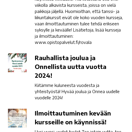
kursseja
viikolla alkavista kursseista, joissa on vielä
paikkoja jäljellä. Huomioithan, että tanssi- ja
liikuntakurssit eivät ole koko vuoden kursseja,
vaan ilmoittautuminen tulee tehdä erikseen
syksylle ja keväälle! Lisätietoja, lisää kursseja
ja ilmoittautuminen:
www.opistopalvelut.fi/rovala
Rauhallista
Rauhallista joulua ja
joulua
Onnellista uutta vuotta
ja
2024!
Onnellista
uutta
Kiitämme kuluneesta vuodesta ja
vuotta
yhteistyöstä! Hyvää joulua ja Onnea uudelle
vuodelle 2024!
2024!
Ilmoittautuminen
Ilmoittautuminen kevään
kevään
kursseille on käynnissä!
kursseille
Uusi vuosi, uudet tuulet Tee jotain uutta, tee