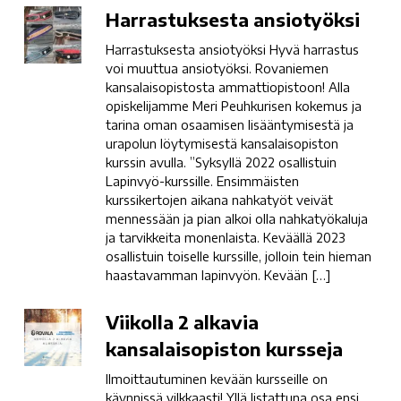
Harrastuksesta
Harrastuksesta ansiotyöksi
ansiotyöksi
Harrastuksesta ansiotyöksi Hyvä harrastus
voi muuttua ansiotyöksi. Rovaniemen
kansalaisopistosta ammattiopistoon! Alla
opiskelijamme Meri Peuhkurisen kokemus ja
tarina oman osaamisen lisääntymisestä ja
urapolun löytymisestä kansalaisopiston
kurssin avulla. ”Syksyllä 2022 osallistuin
Lapinvyö-kurssille. Ensimmäisten
kurssikertojen aikana nahkatyöt veivät
mennessään ja pian alkoi olla nahkatyökaluja
ja tarvikkeita monenlaista. Keväällä 2023
osallistuin toiselle kurssille, jolloin tein hieman
haastavamman lapinvyön. Kevään […]
Viikolla
Viikolla 2 alkavia
2
kansalaisopiston kursseja
alkavia
Ilmoittautuminen kevään kursseille on
kansalaisopiston
käynnissä vilkkaasti! Yllä listattuna osa ensi