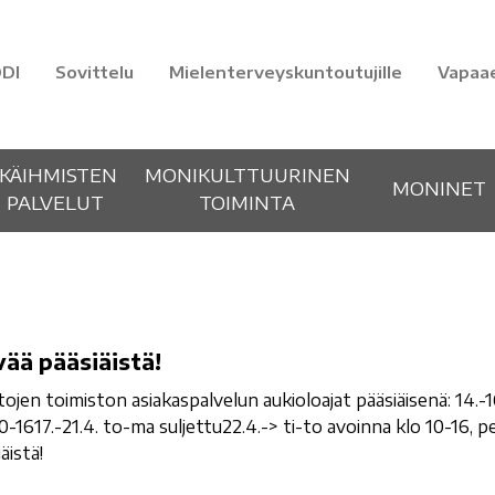
DI
Sovittelu
Mielenterveyskuntoutujille
Vapaa
IKÄIHMISTEN
MONIKULTTUURINEN
MONINET
PALVELUT
TOIMINTA
ää pääsiäistä!
tojen toimiston asiakaspalvelun aukioloajat pääsiäisenä: 14.-
10-1617.-21.4. to-ma suljettu22.4.-> ti-to avoinna klo 10-16, p
äistä!