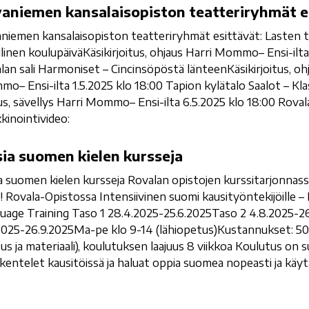
aniemen kansalaisopiston teatteriryhmät e
niemen kansalaisopiston teatteriryhmät esittävät: Lasten t
llinen koulupäiväKäsikirjoitus, ohjaus Harri Mommo– Ensi-ilta
lan sali Harmoniset – Cincinsöpöstä länteenKäsikirjoitus, ohj
o– Ensi-ilta 1.5.2025 klo 18:00 Tapion kylätalo Saalot – Klas
us, sävellys Harri Mommo– Ensi-ilta 6.5.2025 klo 18:00 Roval
kinointivideo:
ia suomen kielen kursseja
a suomen kielen kursseja Rovalan opistojen kurssitarjonnassa
! Rovala-Opistossa Intensiivinen suomi kausityöntekijöille – 
uage Training Taso 1 28.4.2025-25.6.2025Taso 2 4.8.2025-2
2025-26.9.2025Ma-pe klo 9-14 (lähiopetus)Kustannukset: 50,0
us ja materiaali), koulutuksen laajuus 8 viikkoa Koulutus on s
kentelet kausitöissä ja haluat oppia suomea nopeasti ja käy