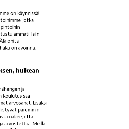
imme on käynnissä!
ntoihimme, jotka
opintoihin
tustu ammatillisiin
Älä ohita
a haku on avoinna,
ksen, huikean
mähengen ja
n koulutus saa
mat arvosanat. Lisäksi
llistyvät paremmin
ista näkee, että
a arvostettua. Meillä