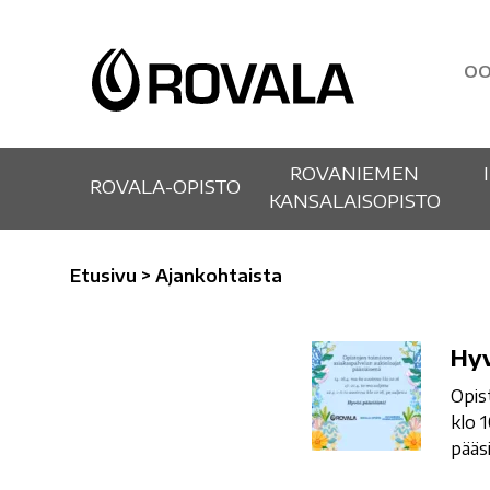
OO
ROVANIEMEN
ROVALA-OPISTO
KANSALAISOPISTO
Etusivu
>
Ajankohtaista
Hyvää
Hyv
pääsiäistä!
Opis
klo 
pääsi