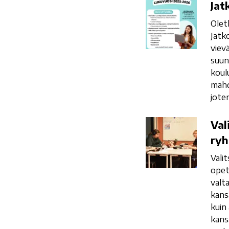
Jatkuva
Jat
haku
Olet
Jatk
viev
suun
koul
mahd
jote
Valitse
Val
kansanopisto!
ryh
Saat
Vali
laadukkaan
opet
koulutuksen,
valt
huikean
kans
ryhmähengen
kuin
ja
kans
opettajien