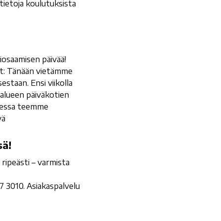
tietoja koulutuksista
iosaamisen päivää!
at: Tänään vietämme
staan. Ensi viikolla
hialueen päiväkotien
ksessa teemme
vä
sä!
 ripeästi – varmista
7 3010. Asiakaspalvelu