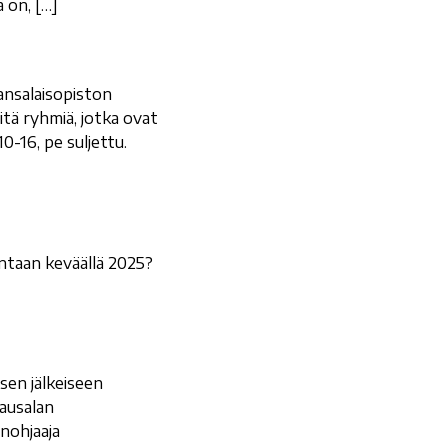
 on, […]
Kansalaisopiston
tä ryhmiä, jotka ovat
0-16, pe suljettu.
ntaan keväällä 2025?
en jälkeiseen
ausalan
nohjaaja