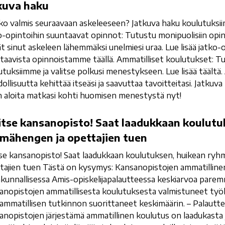
kuva haku
ko valmis seuraavaan askeleeseen? Jatkuva haku koulutuksi
o-opintoihin suuntaavat opinnot: Tutustu monipuolisiin opi
ät sinut askeleen lähemmäksi unelmiesi uraa. Lue lisää jatko-
taavista opinnoistamme täällä. Ammatilliset koulutukset: Tu
utuksiimme ja valitse polkusi menestykseen. Lue lisää täältä. 
ollisuutta kehittää itseäsi ja saavuttaa tavoitteitasi. Jatkuv
n aloita matkasi kohti huomisen menestystä nyt!
itse kansanopisto! Saat laadukkaan koulutu
mähengen ja opettajien tuen
tse kansanopisto! Saat laadukkaan koulutuksen, huikean ryh
tajien tuen Tästä on kysymys: Kansanopistojen ammatilline
akunnallisessa Amis-opiskelijapalautteessa keskiarvoa parem
anopistojen ammatillisesta koulutuksesta valmistuneet työ
 ammatillisen tutkinnon suorittaneet keskimäärin. – Palautte
anopistojen järjestämä ammatillinen koulutus on laadukasta j