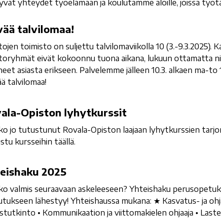
yvät yhteydet työelämään ja koulutamme aloille, joissa työtä
ää talvilomaa!
ojen toimisto on suljettu talvilomaviikolla 10 (3.-9.3.2025). 
toryhmät eivät kokoonnu tuona aikana, lukuun ottamatta nii
neet asiasta erikseen. Palvelemme jälleen 10.3. alkaen ma-to 1
ä talvilomaa!
ala-Opiston lyhytkurssit
ko jo tutustunut Rovala-Opiston laajaan lyhytkurssien tarjo
stu kursseihin täällä.
eishaku 2025
ko valmis seuraavaan askeleeseen? Yhteishaku perusopetuks
utukseen lähestyy! Yhteishaussa mukana: ★ Kasvatus- ja ohj
stutkinto • Kommunikaation ja viittomakielen ohjaaja • Laste