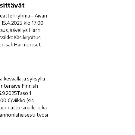
sittävät
eatteriryhmä – Aivan
 15.4.2025 klo 17:00
aus, sävellys Harri
sikkoKäsikirjoitus,
an sali Harmoniset
 keväällä ja syksyllä
Intensive Finnish
6.9.2025Taso 1
0 €/viikko (sis.
uunnattu sinulle, joka
tännönläheisesti työsi