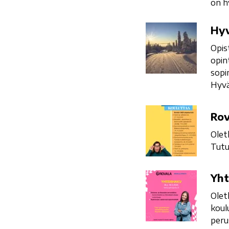
on h
tuen
Hyvää
Hyv
talvilomaa!
Opist
opin
sopi
Hyvä
Rovala-
Rov
Opiston
Olet
lyhytkurssit
Tutu
Yhteishaku
Yht
2025
Olet
koul
peru