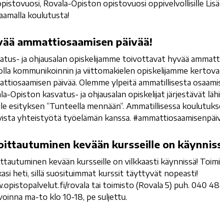
pistovuosi, Rovala-Opiston opistovuosi oppivelvollisille Lisä
kaamalla koulutusta!
ää ammattiosaamisen päivää!
atus- ja ohjausalan opiskelijamme toivottavat hyvää ammatt
olla kommunikoinnin ja viittomakielen opiskelijamme kertov
ttiosaamisen päivää. Olemme ylpeitä ammatillisesta osaamise
la-Opiston kasvatus- ja ohjausalan opiskelijat järjestävät lä
ille esityksen ”Tunteella mennään”. Ammatillisessa koulutu
ivista yhteistyötä työelämän kanssa. #ammattiosaamisenpäi
oittautuminen kevään kursseille on käynnis
ittautuminen kevään kursseille on vilkkaasti käynnissä! Toimi
asi heti, sillä suosituimmat kurssit täyttyvät nopeasti!
opistopalvelut.fi/rovala tai toimisto (Rovala 5) puh. 040 48
voinna ma-to klo 10-18, pe suljettu.