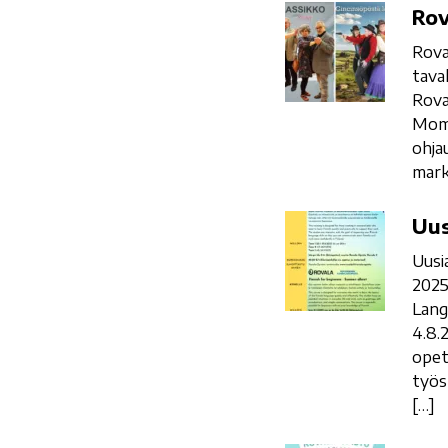
Rovaniemen
Rov
kansalaisopiston
Rova
teatteriryhmät
tava
esittävät
Rova
Momm
ohja
mark
Uusia
Uus
suomen
Uusi
kielen
2025
kursseja
Lang
4.8.
opet
työs
[…]