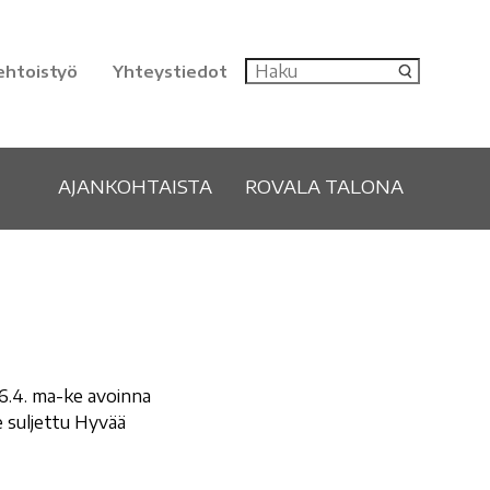
ehtoistyö
Yhteystiedot
AJANKOHTAISTA
ROVALA TALONA
16.4. ma-ke avoinna
e suljettu Hyvää