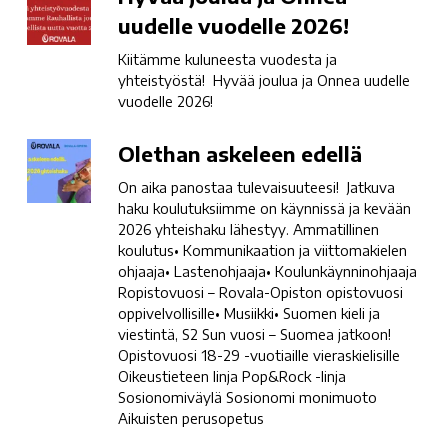
joulua
uudelle vuodelle 2026!
ja
Kiitämme kuluneesta vuodesta ja
Onnea
yhteistyöstä! Hyvää joulua ja Onnea uudelle
uudelle
vuodelle 2026!
vuodelle
2026!
Olethan
Olethan askeleen edellä
askeleen
On aika panostaa tulevaisuuteesi! Jatkuva
edellä
haku koulutuksiimme on käynnissä ja kevään
2026 yhteishaku lähestyy. Ammatillinen
koulutus• Kommunikaation ja viittomakielen
ohjaaja• Lastenohjaaja• Koulunkäynninohjaaja
Ropistovuosi – Rovala-Opiston opistovuosi
oppivelvollisille• Musiikki• Suomen kieli ja
viestintä, S2 Sun vuosi – Suomea jatkoon!
Opistovuosi 18-29 -vuotiaille vieraskielisille
Oikeustieteen linja Pop&Rock -linja
Sosionomiväylä Sosionomi monimuoto
Aikuisten perusopetus