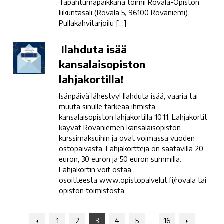
Tapahtumapaikkana toimii Rovala-Opiston
liikuntasali (Rovala 5, 96100 Rovaniemi).
Pullakahvitarjoilu […]
Ilahduta
Ilahduta isää
isää
kansalaisopiston
kansalaisopiston
lahjakortilla!
lahjakortilla!
Isänpäivä lähestyy! Ilahduta isää, vaaria tai
muuta sinulle tärkeää ihmistä
kansalaisopiston lahjakortilla 10.11. Lahjakortit
käyvät Rovaniemen kansalaisopiston
kurssimaksuihin ja ovat voimassa vuoden
ostopäivästä. Lahjakortteja on saatavilla 20
euron, 30 euron ja 50 euron summilla.
Lahjakortin voit ostaa
osoitteesta www.opistopalvelut.fi/rovala tai
opiston toimistosta.
Navigation:
Navigation
1
2
3
4
5
…
16