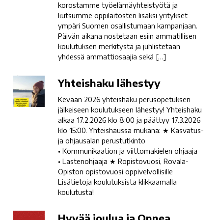
korostamme työelämäyhteistyötä ja
kutsumme oppilaitosten lisäksi yritykset
ympäri Suomen osallistumaan kampanjaan.
Päivän aikana nostetaan esiin ammatillisen
koulutuksen merkitystä ja juhlistetaan
yhdessä ammattiosaajia sekä […]
Yhteishaku
Yhteishaku lähestyy
lähestyy
Kevään 2026 yhteishaku perusopetuksen
jälkeiseen koulutukseen lähestyy! Yhteishaku
alkaa 17.2.2026 klo 8:00 ja päättyy 17.3.2026
klo 15:00. Yhteishaussa mukana: ★ Kasvatus-
ja ohjausalan perustutkinto
• Kommunikaation ja viittomakielen ohjaaja
• Lastenohjaaja ★ Ropistovuosi, Rovala-
Opiston opistovuosi oppivelvollisille
Lisätietoja koulutuksista klikkaamalla
koulutusta!
Hyvää
Hyvää joulua ja Onnea