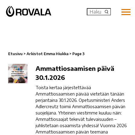
MENU: OP
Etusivu
>
Arkistot Emma Hiukka
>
Page 3
Ammattiosaamisen
Ammattiosaamisen päivä
päivä
30.1.2026
30.1.2026
Toista kertaa järjestettävää
Ammattiosaamisen päivää vietetään tänään
perjantaina 30.1.2026. Opetusministeri Anders
Adlercreutz toimii Ammattiosaamisen päivän
suojelijana. Yhteinen viestimme kuuluu näin:
Ammattiosaajat tekevät tulevaisuuden –
juhlistetaan osaamista yhdessä! Vuonna 2026
Ammattiosaamisen päivän teemana