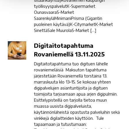
sisäänkäyntiä)Rovaniemen kaupungin
työllisyyspalvelutK-Supermarket
OunasvaaraS-Market
SaarenkyläMinimaniPrisma (Gigantin
puoleinen käytävä)K-CitymarketK-Market
SinettäSale MuurolaS-Market […]
Digitaitotapahtuma
Digitaitotapahtuma
Rovaniemellä
Rovaniemellä 13.11.2025
13.11.2025
Digitaitotapahtuma tuo digituen lähelle
rovaniemeläisiä Maksuton tapahtuma
järjestetään Rovaniemellä torstaina 13.
marraskuuta klo 13–15. Se kokoaa yhteen
digipalvelujen asiantuntijoita ja digituen
toimijoita tarjoamaan apua arjen digipulmiin.
Esittelypisteillä on tarjolla tietoa muun
muassa uusista digipalveluista,
käytännönläheistä opastusta palveluihin sekä
vinkkejä digilaitteiden käyttöön. Tule
tapaamaan ja tutustumaan: