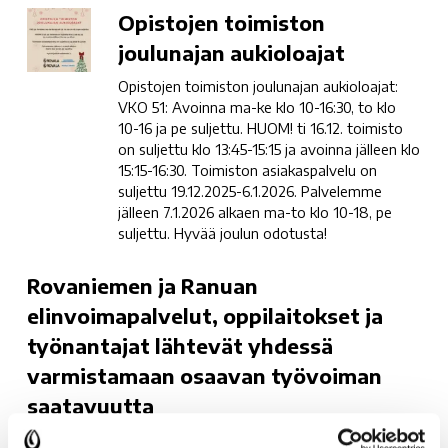
Opistojen
Opistojen toimiston
toimiston
joulunajan aukioloajat
joulunajan
Opistojen toimiston joulunajan aukioloajat:
aukioloajat
VKO 51: Avoinna ma-ke klo 10-16:30, to klo
10-16 ja pe suljettu. HUOM! ti 16.12. toimisto
on suljettu klo 13:45-15:15 ja avoinna jälleen klo
15:15-16:30. Toimiston asiakaspalvelu on
suljettu 19.12.2025-6.1.2026. Palvelemme
jälleen 7.1.2026 alkaen ma-to klo 10-18, pe
suljettu. Hyvää joulun odotusta!
Rovaniemen
Rovaniemen ja Ranuan
ja
elinvoimapalvelut, oppilaitokset ja
Ranuan
työnantajat lähtevät yhdessä
elinvoimapalvelut,
varmistamaan osaavan työvoiman
oppilaitokset
ja
saatavuutta
työnantajat
Rovaniemen ja Ranuan elinvoimapalvelut, oppilaitokset ja